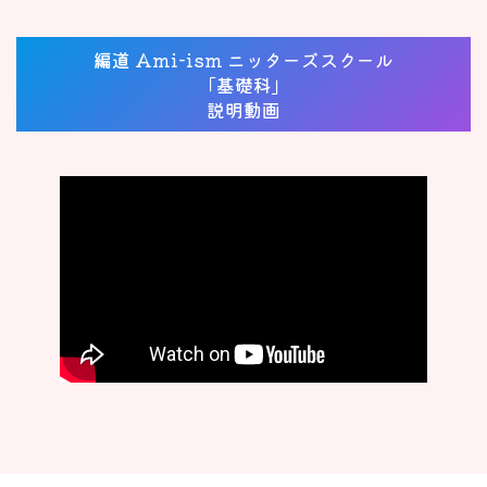
コ
ナ
ン
ビ
テ
ゲ
編道 Ami-ism ニッターズスクール
ン
ー
「基礎科」
ツ
シ
説明動画
へ
ョ
ス
ン
キ
に
ッ
移
プ
動