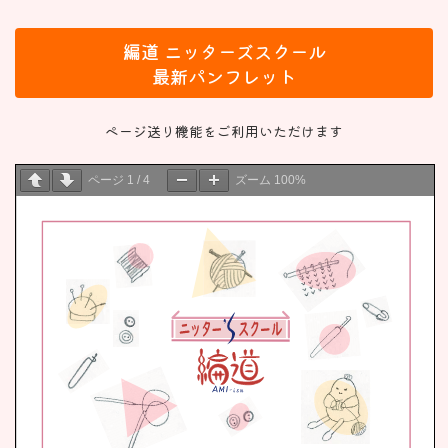
コ
ナ
ン
ビ
編道 ニッターズスクール
テ
ゲ
ン
ー
最新パンフレット
ツ
シ
へ
ョ
ページ送り機能をご利用いただけます
ス
ン
キ
に
ッ
移
ページ
1
/
4
ズーム
100%
プ
動